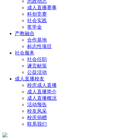
思政动态
成人直播赛事
科创竞赛
社会实践
奖学金
产教融合
合作基地
标志性项目
社会服务
社会任职
谏言献策
公益活动
成人直播校友
校庆成人直播
成人直播简介
成人直播概况
活动预告
校友风采
校庆捐赠
联系我们