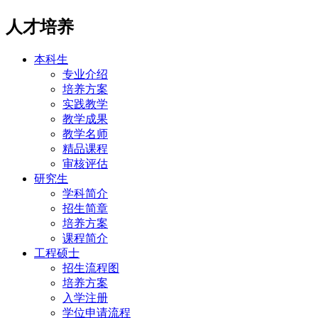
人才培养
本科生
专业介绍
培养方案
实践教学
教学成果
教学名师
精品课程
审核评估
研究生
学科简介
招生简章
培养方案
课程简介
工程硕士
招生流程图
培养方案
入学注册
学位申请流程